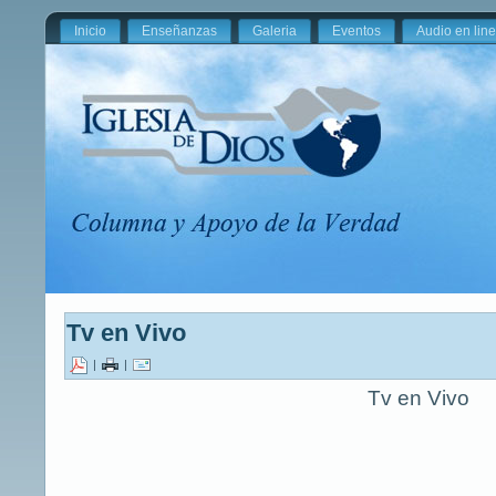
Inicio
Enseñanzas
Galeria
Eventos
Audio en lin
Tv en Vivo
|
|
Tv en Vivo