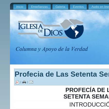
Inicio
Enseñanzas
Galeria
Eventos
Audio en lin
Profecia de Las Setenta S
|
|
PROFECÍA DE 
SETENTA SEM
INTRODUCCI