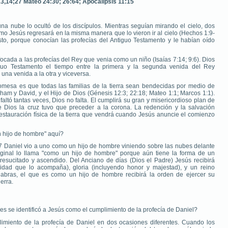
7:13,14;27 Mateo 24:30; 26:64; Apocalipsis 11:15
na nube lo ocultó de los discípulos. Mientras seguían mirando el cielo, dos
o Jesús regresará en la misma manera que lo vieron ir al cielo (Hechos 1:9-
sto, porque conocían las profecías del Antiguo Testamento y le habían oído
ocada a las profecías del Rey que venia como un niño (Isaías 7:14; 9:6). Dios
iguo Testamento el tiempo entre la primera y la segunda venida del Rey
una venida a la otra y viceversa.
omesa es que todas las familias de la tierra sean bendecidas por medio de
am y David, y el Hijo de Dios (Génesis 12:3; 22:18; Mateo 1:1; Marcos 1:1).
ltó tantas veces, Dios no falta. El cumplirá su gran y misericordioso plan de
e Dios la cruz tuvo que preceder a la corona. La redención y la salvación
 restauración física de la tierra que vendrá cuando Jesús anuncie el comienzo
n hijo de hombre" aquí?
,27 Daniel vio a uno como un hijo de hombre viniendo sobre las nubes delante
iginal lo llama "como un hijo de hombre" porque aún tiene la forma de un
esucitado y ascendido. Del Anciano de días (Dios el Padre) Jesús recibirá
idad que lo acompaña), gloria (incluyendo honor y majestad), y un reino
alabras, el que es como un hijo de hombre recibirá la orden de ejercer su
erra.
es se identificó a Jesús como el cumplimiento de la profecía de Daniel?
limiento de la profecía de Daniel en dos ocasiones diferentes. Cuando los