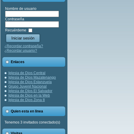
Nombre de usuario
Contraseña
Recuérdeme
¿Recordar contraseña?
¿Recordar usuario?
Enlaces
Iglesia de Dios Central
Iglesia de Dios Mazatenango
Iglesia de Dios Estanzuela
Grupo Juvenil Nacional
Iglesia de DIos El Salvador
Iglesia de Dios en la Web
Iglesia de Dios Zona 8
Quien esta en linea
Tenemos 3 invitados conectado(s)
Visitas