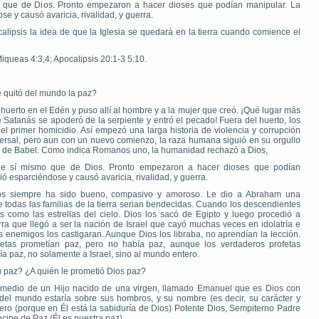
que de Dios. Pronto empezaron a hacer dioses que podían manipular. La
e y causó avaricia, rivalidad, y guerra.
calipsis la idea de que la Iglesia se quedará en la tierra cuando comience el
Miqueas 4:3,4; Apocalipsis 20:1-3 5:10.
e quitó del mundo la paz?
erto en el Edén y puso allí al hombre y a la mujer que creó. ¡Qué lugar más
 Satanás se apoderó de la serpiente y entró el pecado! Fuera del huerto, los
el primer homicidio. Así empezó una larga historia de violencia y corrupción
iversal, pero aun con un nuevo comienzo, la raza humana siguió en su orgullo
rre de Babel. Como indica Romanos uno, la humanidad rechazó a Dios,
e sí mismo que de Dios. Pronto empezaron a hacer dioses que podían
ó esparciéndose y causó avaricia, rivalidad, y guerra.
ios siempre ha sido bueno, compasivo y amoroso. Le dio a Abraham una
 todas las familias de la tierra serian bendecidas. Cuando los descendientes
como las estrellas del cielo. Dios los sacó de Egipto y luego procedió a
rra que llegó a ser la nación de Israel que cayó muchas veces en idolatría e
s enemigos los castigaran. Aunque Dios los libraba, no aprendían la lección.
fetas prometían paz, pero no había paz, aunque los verdaderos profetas
ría paz, no solamente a Israel, sino al mundo entero.
su paz? ¿A quién le prometió Dios paz?
r medio de un Hijo nacido de una virgen, llamado Emanuel que es Dios con
o del mundo estaría sobre sus hombros, y su nombre (es decir, su carácter y
ero (porque en Él está la sabiduría de Dios) Potente Dios, Sempiterno Padre
íncipe de Paz (Él es nuestra paz).