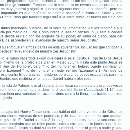
s le preguntaron cuándo sucedería la destrucción del templo y cuál seria la
, no les dijo "cuándo". Tampoco dio la secuencia de eventos que ocurrirían. (La
 es muy general y significa que son algunas cosas que sucederán, pero no
 importante es que Jesús no solamente ascendió al trono del Padre y vino
 Daniel, sino que también regresará a la tierra sobre las nubes del cielo con
tribus (naciones, pueblos) de la tierra se lamentarían. Así les recordó a sus
ería por medio de juicio. Como indica 2 Tesalonicenses 1:7,8, esto sucederá
ús desde el cielo con los ángeles de su poder, en llama de fuego, para dar
a Dios, ni obedecen al evangelio de nuestro Señor Jesucristo."
r su enfoque en ambas partes de esta advertencia. Incluso los que conocen a
edecer "el evangelio de nuestro Ser Jesucristo".
io, el sumo sacerdote exigió que dijera si es el Cristo, el Hijo de Dios. Jesús
plimiento de la profecía de Daniel (Mateo 26:64). Hasta este punto Jesús se
l Hijo del Hombre", pero "hijo del hombre" en hebreo puede significar un
ó a Ezequiel "hijo de hombre" en este sentido (Ezequiel 2:1). Así que los
sto contra El durante su ministerio, pero cuando Jesús estaba listo para ir a
 Hombre que recibiría el reino que Daniel había profetizado.
n la isla de Palmos, oyó al séptimo ángel tocar su trompeta y a grandes voces
 del mundo venían bajo el dominio directo del Señor (Apocalipsis 11:15). Los
escriben una variedad de actos divinos contra la tierra, mostrando que este
 juicio.
s pasajes del Nuevo Testamento que hablan del reino venidero de Cristo, es
 será eterno. Además de ser poderoso, y de estar sobre todos los que quedan
pre y sin fin. En Daniel capítulo 2, la imagen que representaba la secuencia de
 mundo mostraba que un reino puede ceder a otro, pero esto jamás pasará con
o terminará. Jesús no dará su poder, autoridad, honor ni gloria a nadie y cada