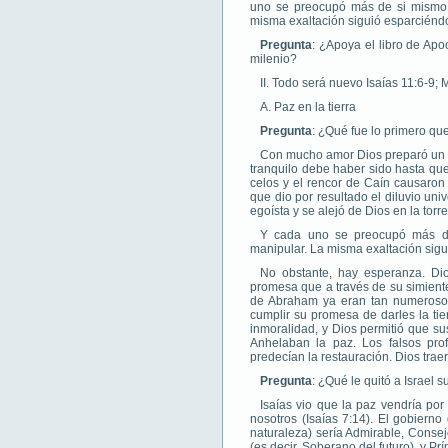
uno se preocupó más de si mismo 
misma exaltación siguió esparciéndos
Pregunta
: ¿Apoya el libro de Apo
milenio?
II. Todo será nuevo Isaías 11:6-9; 
A. Paz en la tierra
Pregunta
: ¿Qué fue lo primero qu
Con mucho amor Dios preparó un hu
tranquilo debe haber sido hasta que
celos y el rencor de Caín causaron 
que dio por resultado el diluvio un
egoísta y se alejó de Dios en la to
Y cada uno se preocupó más d
manipular. La misma exaltación sigui
No obstante, hay esperanza. D
promesa que a través de su simiente
de Abraham ya eran tan numerosos 
cumplir su promesa de darles la tie
inmoralidad, y Dios permitió que su
Anhelaban la paz. Los falsos pro
predecían la restauración. Dios trae
Pregunta
: ¿Qué le quitó a Israel 
Isaías vio que la paz vendría po
nosotros (Isaías 7:14). El gobiern
naturaleza) sería Admirable, Consej
(es decir. Soberano del futuro), y Pr