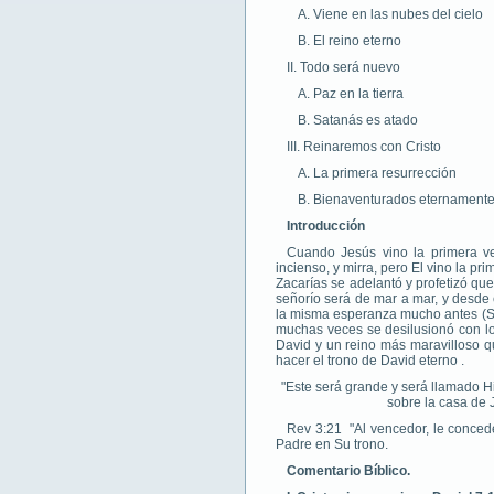
A. Viene en las nubes del cielo
B. El reino eterno
II. Todo será nuevo
A. Paz en la tierra
B. Satanás es atado
III. Reinaremos con Cristo
A. La primera resurrección
B. Bienaventurados eternament
Introducción
Cuando Jesús vino la primera ve
incienso, y mirra, pero El vino la p
Zacarías se adelantó y profetizó que
señorío será de mar a mar, y desde el
la misma esperanza mucho antes (Sa
muchas veces se desilusionó con lo
David y un reino más maravilloso q
hacer el trono de David eterno .
"Este será grande y será llamado Hij
sobre la casa de 
Rev 3:21 "Al vencedor, le conced
Padre en Su trono.
Comentario Bíblico.