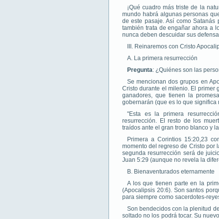
¡Qué cuadro más triste de la nat
mundo habrá algunas personas que 
de este pasaje. Así como Satanás p
también trata de engañar ahora a lo
nunca deben descuidar sus defensas
III. Reinaremos con Cristo Apocali
A. La primera resurrección
Pregunta
: ¿Quiénes son las perso
Se mencionan dos grupos en Apoc
Cristo durante el milenio. El primer 
ganadores, que tienen la promesa r
gobernarán (que es lo que significa
"Esta es la primera resurrecci
resurrección. El resto de los mue
traídos ante el gran trono blanco y 
Primera a Corintios 15:20,23 c
momento del regreso de Cristo por la
segunda resurrección será de juici
Juan 5:29 (aunque no revela la dife
B. Bienaventurados eternamente
A los que tienen parte en la pri
(Apocalipsis 20:6). Son santos porqu
para siempre como sacerdotes-reyes 
Son bendecidos con la plenitud de
soltado no los podrá tocar. Su nuevo