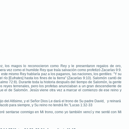
e
z, los magos lo reconocieron como Rey y le presentaron regalos de oro,
rimera vez como el humilde Rey que traía salvación como profetizó Zacarías 9:9.
 este mismo Rey hablaría paz a los paganos, las naciones, los gentiles: "Y su
 río [Eufrates] hasta los fines de la tierra" (Zacarías 9:10). Salomón cantó de
lmo 72:8). Durante toda la historia después del tiempo de Salomón, la gente
s reyes terrenales, pero los profetas anunciaban a un gran descendiente de
ue el de Salomón. Jesús viene otra vez a marcar el comienzo de ese reino y
o del Altísimo, y el Señor Dios Le dará el trono de Su padre David,
y reinará
Jacob para siempre, y Su reino no tendrá fin."Lucas 1:32-33
eré sentarse conmigo en Mi trono, como yo también vencí y me senté con Mi