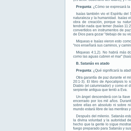
Pregunta
: ¿Cómo se expresará la
Isaías también vio el Espíritu de
naturaleza y la humanidad. Isaías v
obra de creación, porque su natu
tendrán nada que temer (Isaías 11:2
convertidos en instrumentos de paz 
de Dios para gozar "debajo de su vi
Miqueas e Isaías vieron esto com
"nos enseñará sus caminos, y camina
Miqueas 4:1,2). No habrá más dol
como las aguas cubren el mar" (Isaía
B. Satanás es atado
Pregunta
: ¿Qué significará la ata
Otra garantía de paz durante el m
20:1-3). El libro de Apocalipsis lo
Diablo (el calumniador) y como el dr
serpiente antigua que tentó a Eva.
Un ángel descenderá con la llave
encerrado por los mil años. Duran
sobre ellas en absoluto ni sobre n
mundo estará libre de las mentiras 
Después del milenio. Satanás esta
la divina voluntad y la autoridad 
hecho que la gente lo sigue mostra
fuego preparado para Satanás y sus