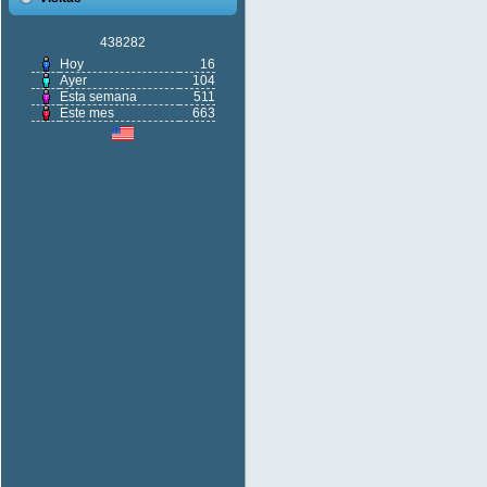
438282
Hoy
16
Ayer
104
Esta semana
511
Este mes
663