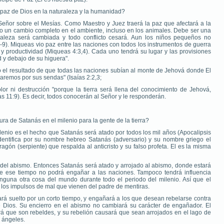
 paz de Dios en la naturaleza y la humanidad?
l Señor sobre el Mesías. Como Maestro y Juez traerá la paz que afectará a la
io un cambio completo en el ambiente, incluso en los animales. Debe ser una
raleza será cambiada y todo conflicto cesará. Aun los niños pequeños no
-9). Miqueas vio paz entre las naciones con todos los instrumentos de guerra
y productividad (Miqueas 4:3,4). Cada uno tendrá su lugar y las provisiones
d y debajo de su higuera".
o el resultado de que todas las naciones subían al monte de Jehová donde El
remos por sus sendas" (Isaías 2:2,3;
or ni destrucción "porque la tierra será llena del conocimiento de Jehová,
s 11:9). Es decir, todos conocerán al Señor y le responderán.
dura de Satanás en el milenio para la gente de la tierra?
ilenio es el hecho que Satanás será atado por todos los mil años (Apocalipsis
 identifica por su nombre hebreo Satanás (adversario) y su nombre griego el
agón (serpiente) que respalda al anticristo y su falso profeta. El es la misma
 del abismo. Entonces Satanás será atado y arrojado al abismo, donde estará
te ese tiempo no podrá engañar a las naciones. Tampoco tendrá influencia
inguna otra cosa del mundo durante todo el periodo del milenio. Así que el
y los impulsos de mal que vienen del padre de mentiras.
rá suelto por un corto tiempo, y engañará a los que desean rebelarse contra
de Dios. Su encierro en el abismo no cambiará su carácter de engañador. El
rá que son rebeldes, y su rebelión causará que sean arrojados en el lago de
 ángeles.