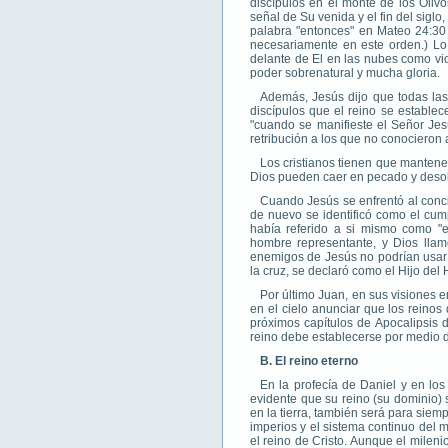
discípulos en el monte de los Olivo
señal de Su venida y el fin del siglo
palabra "entonces" en Mateo 24:30
necesariamente en este orden.) Lo
delante de El en las nubes como vio
poder sobrenatural y mucha gloria.
Además, Jesús dijo que todas las 
discípulos que el reino se establec
"cuando se manifieste el Señor Jes
retribución a los que no conocieron 
Los cristianos tienen que mantene
Dios pueden caer en pecado y desob
Cuando Jesús se enfrentó al concil
de nuevo se identificó como el cum
había referido a si mismo como "e
hombre representante, y Dios llam
enemigos de Jesús no podrían usar e
la cruz, se declaró como el Hijo del
Por último Juan, en sus visiones e
en el cielo anunciar que los reinos
próximos capítulos de Apocalipsis d
reino debe establecerse por medio de
B. El reino eterno
En la profecía de Daniel y en lo
evidente que su reino (su dominio)
en la tierra, también será para siem
imperios y el sistema continuo del
el reino de Cristo. Aunque el mileni