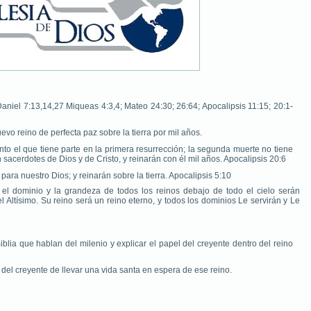
 Daniel 7:13,14,27 Miqueas 4:3,4; Mateo 24:30; 26:64; Apocalipsis 11:15; 20:1-
uevo reino de perfecta paz sobre la tierra por mil años.
nto el que tiene parte en la primera resurrección; la segunda muerte no tiene
 sacerdotes de Dios y de Cristo, y reinarán con él mil años. Apocalipsis 20:6
para nuestro Dios; y reinarán sobre la tierra. Apocalipsis 5:10
 el dominio y la grandeza de todos los reinos debajo de todo el cielo serán
 Altísimo. Su reino será un reino eterno, y todos los dominios Le servirán y Le
iblia que hablan del milenio y explicar el papel del creyente dentro del reino
del creyente de llevar una vida santa en espera de ese reino.