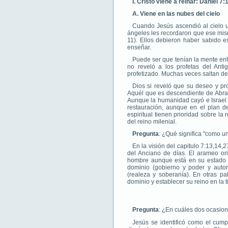
I. Cristo viene a reinar: Daniel 
A. Viene en las nubes del cielo
Cuando Jesús ascendió al cielo u
ángeles les recordaron que ese mism
11). Ellos debieron haber sabido e
enseñar.
Puede ser que tenían la mente enf
no reveló a los profetas del Ant
profetizado. Muchas veces saltan de 
Dios si reveló que su deseo y pr
Aquél que es descendiente de Abrah
Aunque la humanidad cayó e Israel fa
restauración, aunque en el plan d
espiritual tienen prioridad sobre la
del reino milenial.
Pregunta
: ¿Qué significa "como u
En la visión del capitulo 7:13,14
del Anciano de días. El arameo or
hombre aunque está en su estado r
dominio (gobierno y poder y autor
(realeza y soberanía). En otras p
dominio y establecer su reino en la ti
Pregunta
: ¿En cuáles dos ocasion
Jesús se identificó como el cump