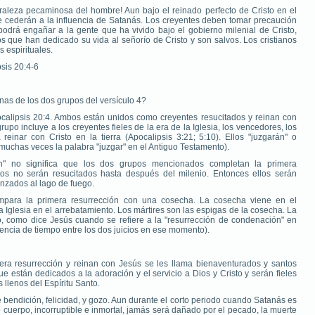
uraleza pecaminosa del hombre! Aun bajo el reinado perfecto de Cristo en el
cederán a la influencia de Satanás. Los creyentes deben tomar precaución
odrá engañar a la gente que ha vivido bajo el gobierno milenial de Cristo,
s que han dedicado su vida al señorío de Cristo y son salvos. Los cristianos
 espirituales.
psis 20:4-6
nas de los dos grupos del versículo 4?
alipsis 20:4. Ambos están unidos como creyentes resucitados y reinan con
grupo incluye a los creyentes fieles de la era de la Iglesia, los vencedores, los
einar con Cristo en la tierra (Apocalipsis 3:21; 5:10). Ellos "juzgarán" o
 muchas veces la palabra "juzgar" en el Antiguo Testamento).
ón" no significa que los dos grupos mencionados completan la primera
rtos no serán resucitados hasta después del milenio. Entonces ellos serán
lanzados al lago de fuego.
ompara la primera resurrección con una cosecha. La cosecha viene en el
 Iglesia en el arrebatamiento. Los mártires son las espigas de la cosecha. La
o, como dice Jesús cuando se refiere a la "resurrección de condenación" en
rencia de tiempo entre los dos juicios en ese momento).
mera resurrección y reinan con Jesús se les llama bienaventurados y santos
e están dedicados a la adoración y el servicio a Dios y Cristo y serán fieles
llenos del Espíritu Santo.
 bendición, felicidad, y gozo. Aun durante el corto periodo cuando Satanás es
 cuerpo, incorruptible e inmortal, jamás será dañado por el pecado, la muerte